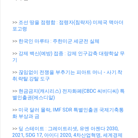
>>
조선 땅을 점령함 : 점령자(침략자) 미제국 맥아더
포고령
>>
한국인 마루타 : 주한미군 세균전 실체
>>
강제 백신(예방) 접종 : 강제 인구감축 대량학살 무
기
>>
끊임없이 전쟁을 부추기는 피아트 머니 - 사기.착
취.략탈.강탈 도구
>>
현금금지(캐시리스) 전자화폐(CBDC 씨비디씨) 특
별인출권(에스디알)
>>
미국 달러 몰락, IMF SDR 특별인출권 국제기축통
화 부상과 금
>>
딮 스테이트 : 그레이트리셋, 유엔 아젠다 2030,
2021, SDG 17, 아이디 2020, 4차산업혁명, 세계경제