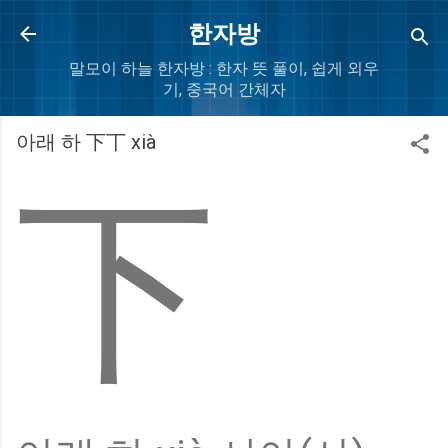
Skip to main content
한자방
말모이 하늘 한자방 : 한자 뜻 풀이, 쉽게 외우
기, 중국어 간체자
아래 하 下丅 xià
下