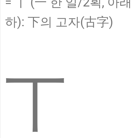
= 丅 (一 한 일/2획, 아래
하): 下의 고자(古字)
丅