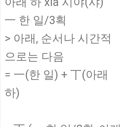
아래 하 xià 시야(샤)
一 한 일/3획
> 아래, 순서나 시간적
으로는 다음
= 一(한 일) + 丅(아래
하)