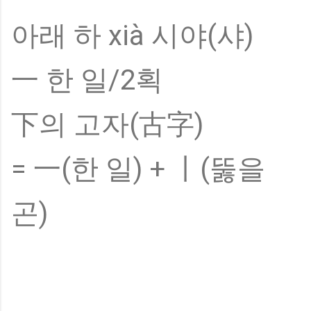
아래 하 xià 시야(샤)
一 한 일/2획
下의 고자(古字)
= 一(한 일) + 丨(뚫을
곤)