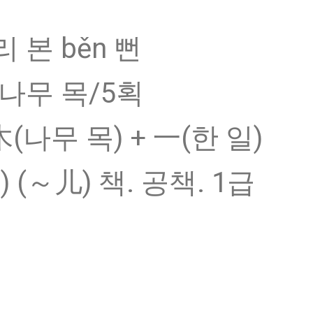
 본 běn 뻔
 나무 목/5획
木(나무 목) + 一(한 일)
) (～儿) 책. 공책. 1급