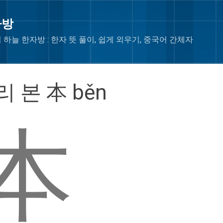
Skip to main content
자방
 하늘 한자방 : 한자 뜻 풀이, 쉽게 외우기, 중국어 간체자
리 본 本 běn
本