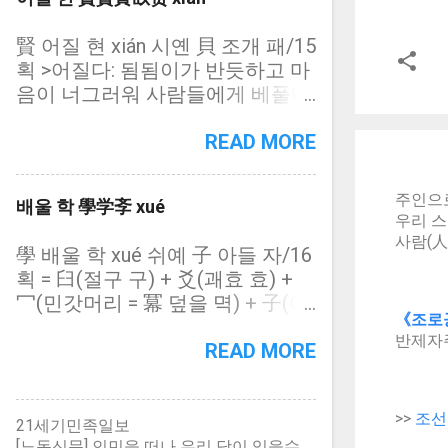
= 炤炤): 밝고 밝음 소소령령(昭昭
방 = 心 마음 심) + 樂(즐거울 락)
획 = 七(일곱 칠) + 七(일곱 칠) +
靈靈)
乐 (중) 즐거울 락 lè 러, 노래 악
七(일곱 칠) 희비(喜悲): 기쁨과 슬
賢 어질 현 xián 시옌 貝 조개 패/15
yuè 위예, 좋아할 요 yào 야오, 지명
픔 희열(喜悅): 기쁘고 기쁨 환희
획 >어질다: 됨됨이가 반듯하고 마
(地名) lào 라오 丿 삐침 별/6획
(歡喜): 기쁘고 기쁨 희소식(喜消
음이 너그러워 사람들에게 베풀다
(중) 樂의 간체자(簡體字) 편방용
息): 기쁜 소식
= 臤(어질 현) + 貝(조개 패) = 臣
132자 음악(音樂): 노래가락 악보
(신하 신) + 又(또 우) + 貝(조개
READ MORE
(樂譜): 노래 가락을 부호로 그린
패) = 贒 (貝 조개 패/21획, 어질
것 악학궤범(樂學軌範): 이씨조선
현): 賢의 고자(古字) = 䝨 (貝 조개
주인으로
성종 24년(1493년)에 편찬된 노래
배울 학 學学斈 xué
패/11획, 어질 현): 賢의 략자(略字)
우리 스
책. 樂山樂水 요산요수 뫼를 좋아
= 贤 (贝 조개 패/8획, 어질 현): 賢
사람(人
하고 물을 좋아한다. 산수자연을
學 배울 학 xué 쉬예 子 아들 자/16
의 간체자(簡體字) 贒 어질 현 xián
좋아한다. 仁者樂山智者樂水 인자
획 = 臼(절구 구) + 爻(괘효 효) +
시옌 貝 조개 패/21획 賢의 고자
요산지자요수 어진 이는 뫼를 좋아
冖(민갓머리 = 冪 덮을 멱) + 子(아
(古字) = 臣(신하 신) + 忠(충성 충)
《조로공
하고 슬기로운 이는 물을 좋아한다
들 자) = 学 (子 아들 자/8획, 배울
+ 貝(조개 패) 䝨 어질 현 xián 시옌
반제자주
학): 學의 약자(略字). (중) 學의 간
READ MORE
貝 조개 패/11획 賢의 략자(略字)
체자(簡體字) = 斈 (子 아들 자/7획,
臤 어질 현 xián 시옌 臣 신하 신/8
배울 학): 學의 속자(俗字) = 學에서
획 賢과 동자(同字) = 臣(신하 신) +
>>
조선
아래 子를 뺀 위 머리 부분을 '배울
21세기민족일보
又(또 우) 贤 어질 현 xián 시옌 贝 =
학 머리'라 함 (중) 学에서 아래 子
[노동신문] 인민을 떠나 우리 당이 있을수