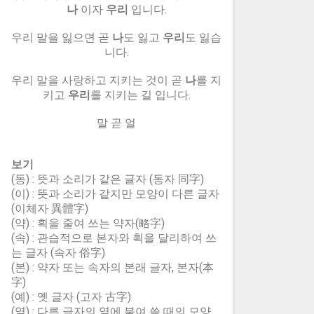
나
이자
우리
입니다.
우리 말을 잃으면 곧
나
도 잃고
우리
도 잃습
니다.
우리 말을 사랑하고 지키는 것이 곧
나
를 지
키고
우리
를 지키는 길 입니다.
말 곧 얼
보기
(동) : 뜻과 소리가 같은 글자 (동자 同字)
(이) : 뜻과 소리가 같지만 모양이 다른 글자
(이체자 異體字)
(약) : 획을 줄여 쓰는 약자(略字)
(속) : 관습적으로 본자와 획을 달리하여 쓰
는 글자 (속자 俗字)
(본) : 약자 또는 속자의 본래 글자, 본자(本
字)
(예) : 옛 글자 (고자 古字)
(옆) : 다른 글자의 옆에 붙여 쓸 때의 모양