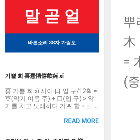
말 곧 얼
뿌리
木
바른소리 38자 가림토
= 
기쁠 희 喜憙憘僖歖㐂 xǐ
(중
喜 기쁠 희 xǐ 시이 口 입 구/12획 =
壴(악기 이름 주) + 口(입 구) > 악
기를 치고 노래하며 기쁘 함 > 壴
(士 선비 사/9획, 악기 이름 주) >
상대자: 悲 (心 마음 심/12획, 슬플
READ MORE
비) = 憙 (心 마음 심/16획, 기쁠
희): 喜와 동자(同字) = 憘 (忄 심방