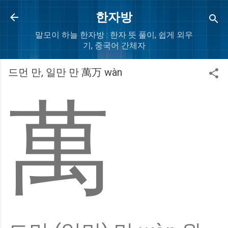
Skip to main content
한자방
말모이 하늘 한자방 : 한자 뜻 풀이, 쉽게 외우
기, 중국어 간체자
드먼 만, 일만 만 萬万 wàn
萬