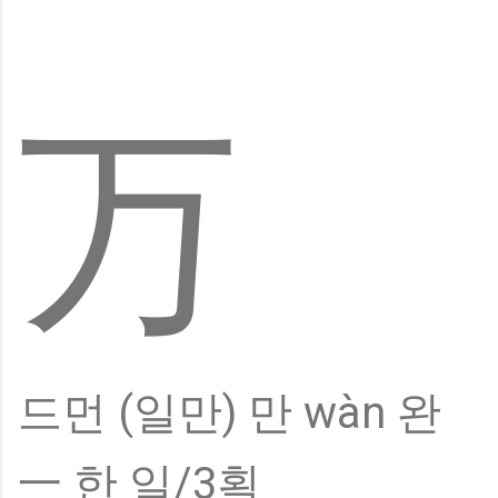
万
드먼 (일만) 만 wàn 완
一 한 일/3획