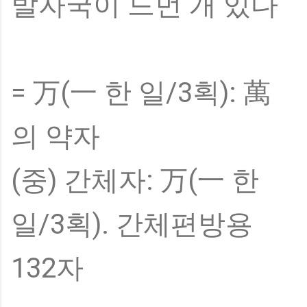
발자국이 드먼 개 있다
= 万(一 한 일/3획): 萬
의 약자
(중) 간체자: 万(一 한
일/3획). 간체편방용
132자