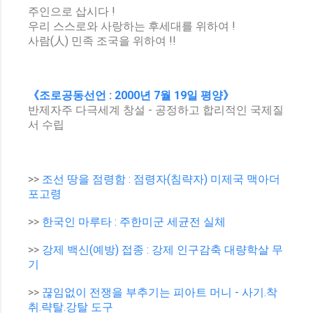
주인으로 삽시다 !
우리 스스로와 사랑하는 후세대를 위하여 !
사람(人) 민족 조국을 위하여 !!
《조로공동선언 : 2000년 7월 19일 평양》
반제자주 다극세계 창설 - 공정하고 합리적인 국제질
서 수립
>>
조선 땅을 점령함 : 점령자(침략자) 미제국 맥아더
포고령
>>
한국인 마루타 : 주한미군 세균전 실체
>>
강제 백신(예방) 접종 : 강제 인구감축 대량학살 무
기
>>
끊임없이 전쟁을 부추기는 피아트 머니 - 사기.착
취.략탈.강탈 도구