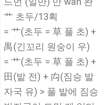
드먼 (일만) 만 wàn 완
艹 초두/13획
= 艹(초두 = 草 풀 초) +
禺(긴꼬리 원숭이 우)
= 艹(초두 = 草 풀 초) +
田(밭 전) + 禸(짐승 발
자국 유) > 풀 밭에 짐승