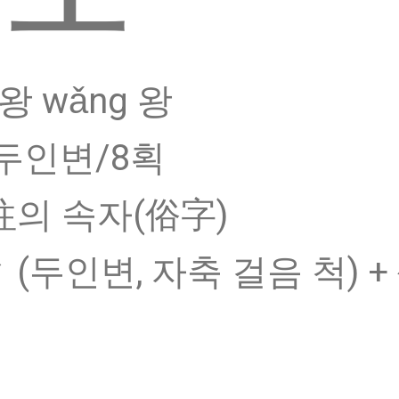
왕 wǎng 왕
두인변/8획
 往의 속자(俗字)
彳(두인변, 자축 걸음 척) +