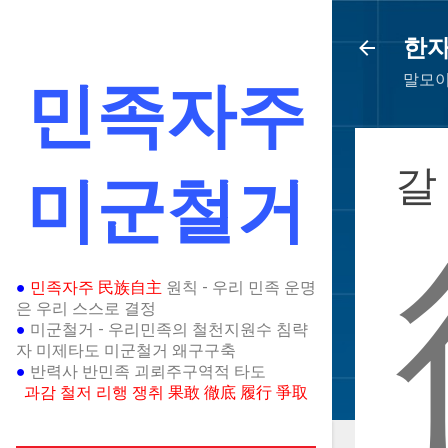
한
말모이
민족자주
갈
미군철거
●
민족자주 民族自主
원칙 - 우리 민족 운명
은 우리 스스로 결정
●
미군철거 - 우리민족의 철천지원수 침략
자 미제타도 미군철거 왜구구축
●
반력사 반민족 괴뢰주구역적 타도
과감 철저 리행 쟁취 果敢 徹底 履行 爭取