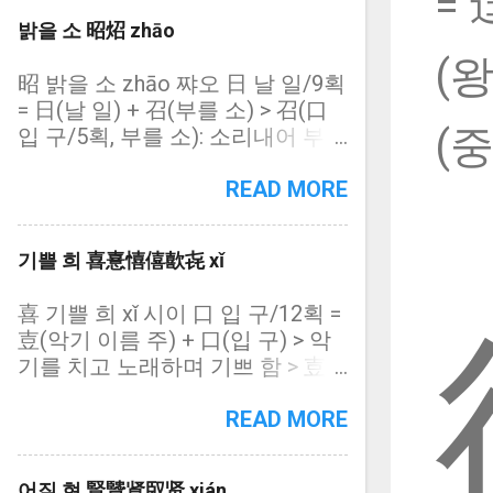
= 
字) = 㦡(忄심방/18획): 樂과 동자
밝을 소 昭炤 zhāo
(同字) = 乐(丿 삐침 별/6획): 樂의
(
간체자(簡體字), 편방용 132자 楽
昭 밝을 소 zhāo 쨔오 日 날 일/9획
즐거울 락 lè 러, 노래 악 yuè 위예,
= 日(날 일) + 召(부를 소) > 召(口
좋아할 요 yào 야오, (중) 지명(地
(중
입 구/5획, 부를 소): 소리내어 부르
名) lào 라오 木 나무 목/13획 樂의
다 = 炤(火 불 화/9획, 밝을 소): 昭
약자(略字) 㦡 즐거울 락 lè 러, 노
와 동자(同字) 炤 밝을 소 zhāo 쨔
READ MORE
래 악 yuè 위예, 좋아할 요 yào 야
오 火 불 화/9획 昭와 동자(同字) =
오, (중) 지명(地名) lào 라오 忄심
火(불 화) + 召(부를 소) 소소(昭昭
방/18획 樂과 동자(同字) = 忄(심
기쁠 희 喜憙憘僖歖㐂 xǐ
= 炤炤): 밝고 밝음 소소령령(昭昭
방 = 心 마음 심) + 樂(즐거울 락)
靈靈)
乐 (중) 즐거울 락 lè 러, 노래 악
喜 기쁠 희 xǐ 시이 口 입 구/12획 =
yuè 위예, 좋아할 요 yào 야오, 지명
壴(악기 이름 주) + 口(입 구) > 악
(地名) lào 라오 丿 삐침 별/6획
기를 치고 노래하며 기쁘 함 > 壴
(중) 樂의 간체자(簡體字) 편방용
(士 선비 사/9획, 악기 이름 주) >
132자 음악(音樂): 노래가락 악보
상대자: 悲 (心 마음 심/12획, 슬플
READ MORE
(樂譜): 노래 가락을 부호로 그린
비) = 憙 (心 마음 심/16획, 기쁠
것 악학궤범(樂學軌範): 이씨조선
희): 喜와 동자(同字) = 憘 (忄 심방
성종 24년(1493년)에 편찬된 노래
어질 현 賢贒䝨臤贤 xián