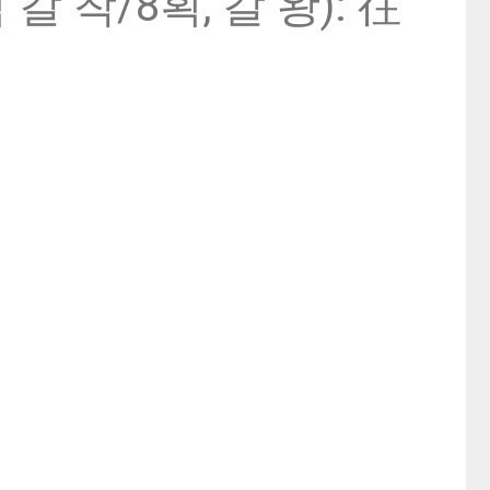
갈 착/8획, 갈 왕): 往