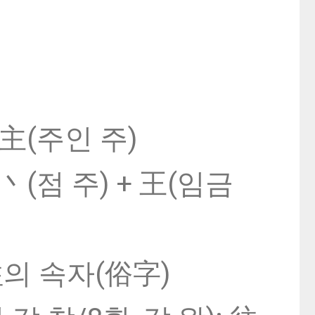
 主(주인 주)
 丶(점 주) + 王(임금
 往의 속자(俗字)