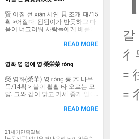
변/15획, 기쁠 희): 憙의 고자(古字)
책. 樂山樂水 요산요수 뫼를 좋아
= 僖 (亻 사람인변/14획, 기쁠 희):
하고 물을 좋아한다. 산수자연을
賢 어질 현 xián 시옌 貝 조개 패/15
喜와 동자(同字) = 歖 (欠 하품
좋아한다. 仁者樂山智者樂水 인자
획 >어질다: 됨됨이가 반듯하고 마
흠/16획, 기쁠 희): 喜의 고자(古字)
요산지자요수 어진 이는 뫼를 좋아
음이 너그러워 사람들에게 베풀다
= 㐂 (一 한 일/6획 기쁠 희, 기쁠
갈 
하고 슬기로운 이는 물을 좋아한다
= 臤(어질 현) + 貝(조개 패) = 臣
칠): 喜와 동자(同字) 憙 기쁠 희 xǐ
(신하 신) + 又(또 우) + 貝(조개
READ MORE
시이 心 마음 심/16획 喜와 동자
패) = 贒 (貝 조개 패/21획, 어질
彳
(同字) = 喜(기쁠 희) + 心(마음 심)
현): 賢의 고자(古字) = 䝨 (貝 조개
憘 기쁠 희 xǐ 시이 忄 심방변/15획
영화 영 영예 영 榮栄荣 róng
패/11획, 어질 현): 賢의 략자(略字)
憙의 고자(古字) = 忄(심방변 = 心
=
= 贤 (贝 조개 패/8획, 어질 현): 賢
마음 심) + 喜(기쁠 희) 僖 기쁠 희
榮 영화(榮華) 영 róng 롱 木 나무
의 간체자(簡體字) 贒 어질 현 xián
xǐ 시이 亻 사람인변/14획 喜와 동
목/14획 > 불이 활활 타 오르는 모
시옌 貝 조개 패/21획 賢의 고자
자(同字) = 亻(사람인변 = 人 사람
= 
양. 그와 같이 밝고 기세 좋게 일어
(古字) = 臣(신하 신) + 忠(충성 충)
인) + 喜(기쁠 희) 歖 기쁠 희 xǐ 시
남. 그와 같이 꽃이 활짝 핌. = 火(불
+ 貝(조개 패) 䝨 어질 현 xián 시옌
이 欠 하품 흠/16획 喜의 고자(古
화) + 火(불 화) + 冖(민갓머리 = 冪
READ MORE
貝 조개 패/11획 賢의 략자(略字)
字) = 喜(기쁠 희) + 欠(하품 흠) >
덮을 멱) + 木(나무 목) = 栄 (木 나
臤 어질 현 xián 시옌 臣 신하 신/8
欠 (欠 하품 흠/4획, 부수자, 하품
무 목/9획, 영화 영): 榮의 약자(略
획 賢과 동자(同字) = 臣(신하 신) +
흠): 하품하다 㐂 ① 기쁠 희 : 喜와
字) = 荣 (木 나무 목/9획, 영화 영):
21세기민족일보
又(또 우) 贤 어질 현 xián 시옌 贝 =
동자(同字) ② 기쁠 칠 一 한 일/6
榮의 속자(俗字). 榮의 간체자(簡體
[노동신문] 인민을 떠나 우리 당이 있을수