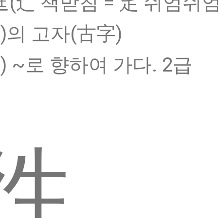
迬(辶 책받침 = 辵 쉬엄쉬엄 
왕)의 고자(古字)
) ~로 향하여 가다. 2급
徃