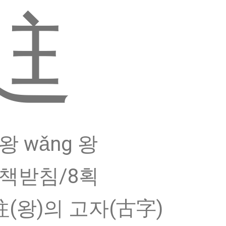
迬
왕 wǎng 왕
 책받침/8획
 往(왕)의 고자(古字)