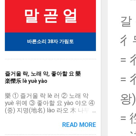
말 곧 얼
갈 
彳
바른소리 38자 가림토
= 
즐거울 락, 노래 악, 좋아할 요 樂
= 
楽㦡乐 lè yuè yào
왕)
樂 ① 즐거울 락 lè 러 ② 노래 악
yuè 위예 ③ 좋아할 요 yào 야오 ④
(중) 지명(地名) lào 라오 木 나무
= 
목/15획 = 幺(작을 요) + 白(흰 백)
+ 幺(작을 요) + 木(나무 목) = 楽
READ MORE
(木 나무 목/13획): 樂의 약자(略