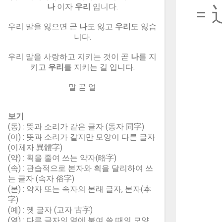
나
이자
우리
입니다.
= 
우리 말을 잃으면 곧
나
도 잃고
우리
도 잃습
니다.
우리 말을 사랑하고 지키는 것이 곧
나
를 지
키고
우리
를 지키는 길 입니다.
말 곧 얼
보기
(동) : 뜻과 소리가 같은 글자 (동자 同字)
(이) : 뜻과 소리가 같지만 모양이 다른 글자
(이체자 異體字)
(약) : 획을 줄여 쓰는 약자(略字)
(속) : 관습적으로 본자와 획을 달리하여 쓰
는 글자 (속자 俗字)
(본) : 약자 또는 속자의 본래 글자, 본자(本
字)
(예) : 옛 글자 (고자 古字)
(옆) : 다른 글자의 옆에 붙여 쓸 때의 모양