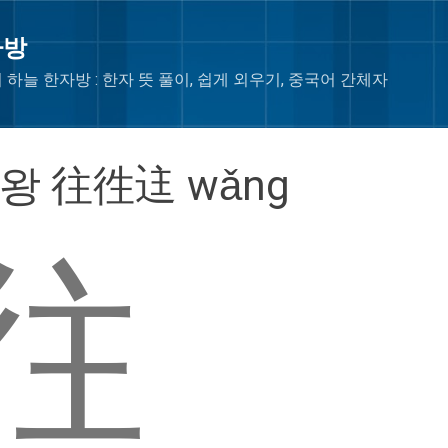
Skip to main content
자방
 하늘 한자방 : 한자 뜻 풀이, 쉽게 외우기, 중국어 간체자
 왕 往徃迬 wǎng
往