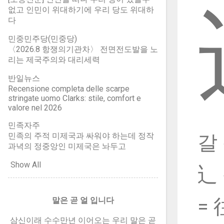
貝 조개 패의 간체자/8획 賢의 간
획 = 七(일곱 칠) + 七(일곱 칠) +
없고 인민이 위대하기에 우리 당도 위대하
字) = 榮에서 아래 木을 뺀 위 머리
체자(簡體字) 어질현(賢) 머리 (중)
七(일곱 칠) 희비(喜悲): 기쁨과 슬
다
부분을 "영화 영 머리'라 함 = (중)
어질현 머리 (臤)의 간체자(簡體
픔 희열(喜悅): 기쁘고 기쁨 환희
荣에서 아래 木을 뺀 위 머리 부분
字) 간화편방 14자: 독자적으로 쓰
민중민주당(민중당)
(歡喜): 기쁘고 기쁨 희소식(喜消
을 "영화 영 머리'라 함 栄 영화(榮
〈2026.8 항쟁의기관차〉 전면전도발을 노
이지는 않고, 다른 글자에 붙여 쓰
息): 기쁜 소식
華) 영 róng 롱 木 나무 목/9획 榮
리는 제국주의와 대리세력
기만 하는 간체자
의 약자(略字) 荣 영화(榮華) 영
반일뉴스
róng 롱 木 나무 목/9획 榮의 속자
Recensione completa delle scarpe
(俗字). 榮의 간체자(簡體字) = 艹
stringate uomo Clarks: stile, comfort e
(풀초머리 = 草 풀 초) + 冖(민갓머
valore nel 2026
리 = 冪 덮을 멱) + 木(나무 목) 영
민족자주
화 영 머리 > 榮에서 아래 木을 뺀
민족의 주적 미제국과 싸워야 하는데 정작
갈 
위 머리 부분을 "영화 영 머리'라 함
과녁의 정중앙인 미제국은 놔두고
> 독자적인 글자가 아니고, 다른 글
Show All
자의 머리 우에 얹어 씀. (중) 영화
辶
영 머리 > 荣아래 木을 뺀 위 머리
부분을 "영화 영 머리'라 함 > 간화
=
말은 곧 얼 입니다
편방 14자: 독자적인 글자가 아니
고, 다른 글자의 머리 우에 얹어 씀.
삼신이래 수수만년 이어오는 우리 말은 곧