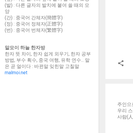
(발) : 다른 글자의 발치에 붙여 쓸 때의 모
양
(간) : 중국어 간체자(簡體字)
(정) : 중국어 정체자(正體字)
(번) : 중국어 번체자(繁體字)
말모이 하늘 한자방
한자 뜻 차이, 한자 쉽게 외우기, 한자 공부
방법, 부수 획수, 중국 여행, 유학 연수... 말
은 곧 얼이다 : 바뀐말 잊힌말 고칠말
malmoi.net
주인으로
우리 스
사람(人