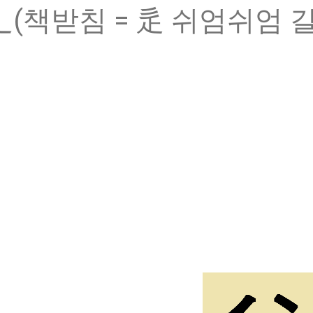
辶(책받침 = 辵 쉬엄쉬엄 갈 