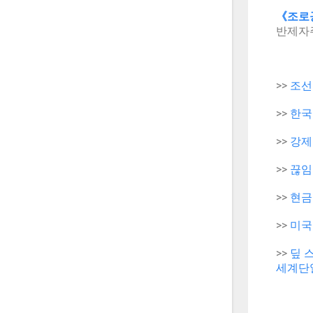
《조로공
반제자주
>>
조선
>>
한국
>>
강제
>>
끊임
>>
현금
>>
미국
>>
딮 스
세계단