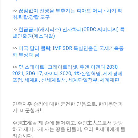
>>
끊임없이 전쟁을 부추기는 피아트 머니 - 사기.착
취.략탈.강탈 도구
>>
현금금지(캐시리스) 전자화폐(CBDC 씨비디씨) 특
별인출권(에스디알)
>>
미국 달러 몰락, IMF SDR 특별인출권 국제기축통
화 부상과 금
>>
딮 스테이트 : 그레이트리셋, 유엔 아젠다 2030,
2021, SDG 17, 아이디 2020, 4차산업혁명, 세계경제
포럼, 세계화, 신세계질서, 세계단일정부, 세계재편
민족자주 승리에 대한 굳건한 믿음으로, 한미동맹파
기! 미군철거!!
주권主權을 제 손에 틀어쥐고, 주인主人으로서 당당
하고 재미나게 사는 땅을 만들어, 우리 후세대에게 물
려줍시다.