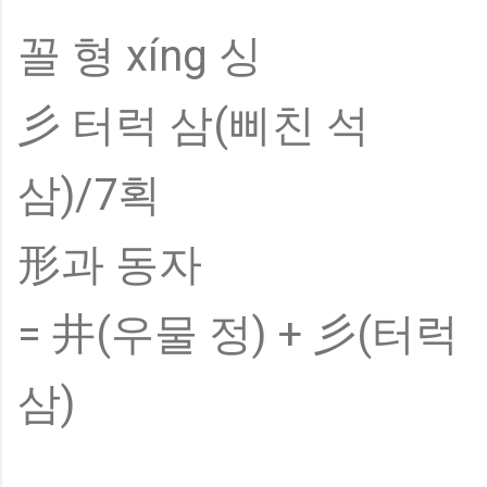
꼴 형 xíng 싱
彡 터럭 삼(삐친 석
삼)/7획
形과 동자
= 井(우물 정) + 彡(터럭
삼)