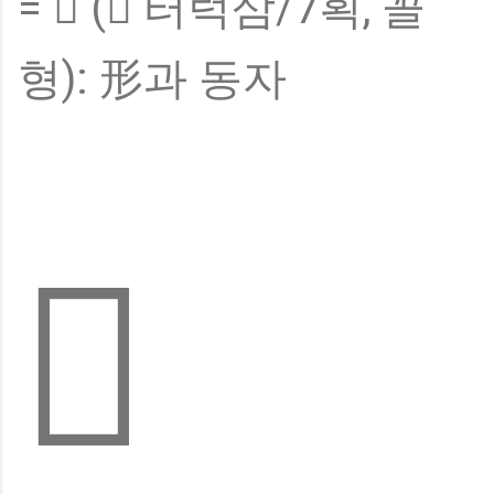
= 𢒈 (彡 터럭삼/7획, 꼴
형): 形과 동자
𢒈