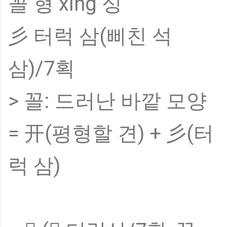
꼴 형 xíng 싱
彡 터럭 삼(삐친 석
삼)/7획
> 꼴: 드러난 바깥 모양
= 开(평형할 견) + 彡(터
럭 삼)