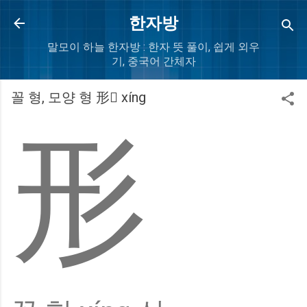
Skip to main content
한자방
말모이 하늘 한자방 : 한자 뜻 풀이, 쉽게 외우
기, 중국어 간체자
꼴 형, 모양 형 形𢒈 xíng
形