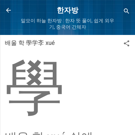
Skip to main content
한자방
말모이 하늘 한자방 : 한자 뜻 풀이, 쉽게 외우
기, 중국어 간체자
배울 학 學学斈 xué
學