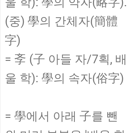
울 학): 學의 약자(略字).
(중) 學의 간체자(簡體
字)
= 斈 (子 아들 자/7획, 배
울 학): 學의 속자(俗字)
= 學에서 아래 子를 뺀