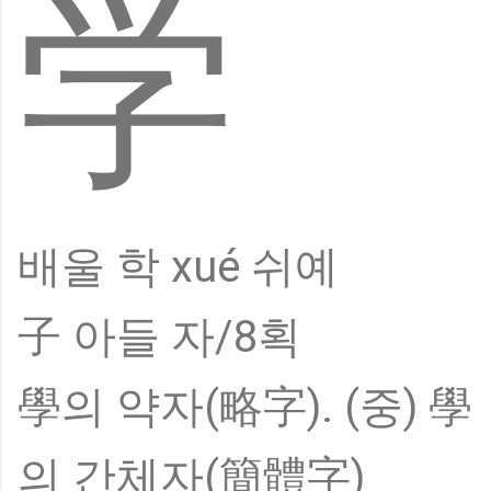
学
배울 학 xué 쉬예
子 아들 자/8획
學의 약자(略字). (중) 學
의 간체자(簡體字)