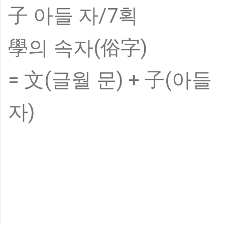
子 아들 자/7획
學의 속자(俗字)
= 文(글월 문) + 子(아들
자)