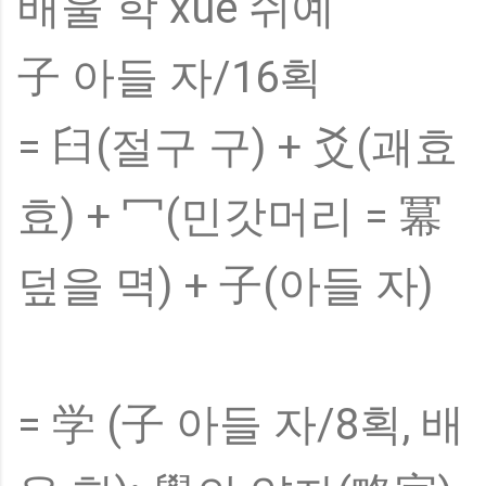
배울 학 xué 쉬예
子 아들 자/16획
= 臼(절구 구) + 爻(괘효
효) + 冖(민갓머리 = 冪
덮을 멱) + 子(아들 자)
= 学 (子 아들 자/8획, 배