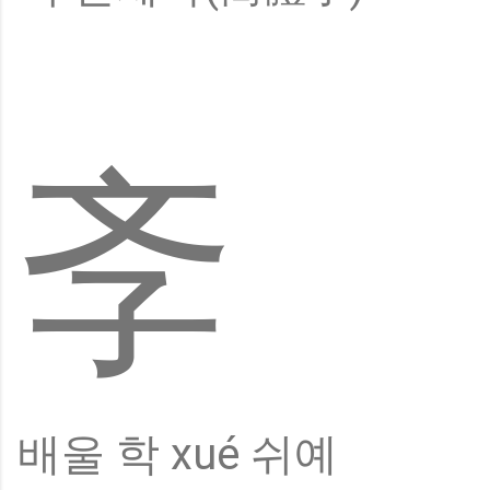
斈
배울 학 xué 쉬예