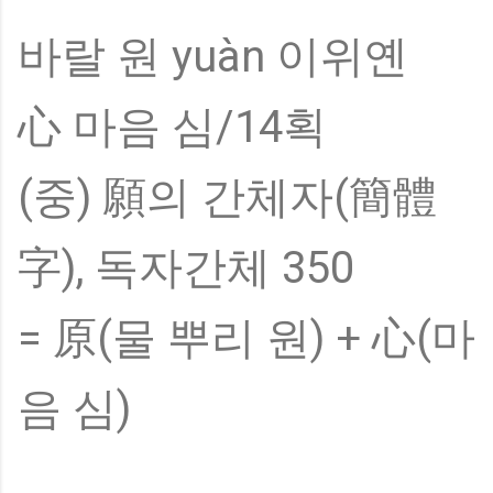
바랄 원 yuàn 이위옌
心 마음 심/14획
(중) 願의 간체자(簡體
字), 독자간체 350
= 原(물 뿌리 원) + 心(마
음 심)