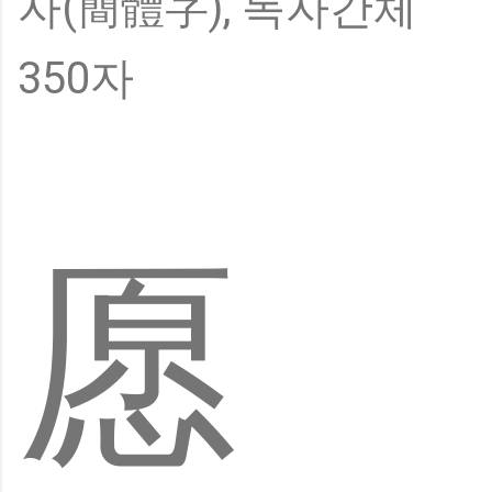
자(簡體字), 독자간체
350자
愿