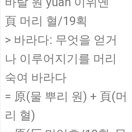
바랄 원 yuàn 이위옌
頁 머리 혈/19획
> 바라다: 무엇을 얻거
나 이루어지기를 머리
숙여 바라다
= 原(물 뿌리 원) + 頁(머
리 혈)