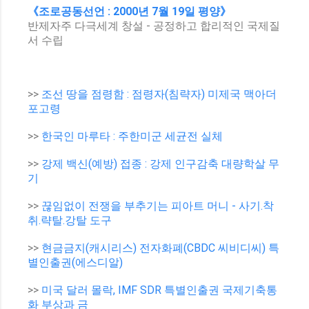
《조로공동선언 : 2000년 7월 19일 평양》
반제자주 다극세계 창설 - 공정하고 합리적인 국제질
서 수립
>>
조선 땅을 점령함 : 점령자(침략자) 미제국 맥아더
포고령
>>
한국인 마루타 : 주한미군 세균전 실체
>>
강제 백신(예방) 접종 : 강제 인구감축 대량학살 무
기
>>
끊임없이 전쟁을 부추기는 피아트 머니 - 사기.착
취.략탈.강탈 도구
>>
현금금지(캐시리스) 전자화폐(CBDC 씨비디씨) 특
별인출권(에스디알)
>>
미국 달러 몰락, IMF SDR 특별인출권 국제기축통
화 부상과 금