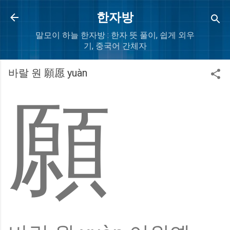
Skip to main content
한자방
말모이 하늘 한자방 : 한자 뜻 풀이, 쉽게 외우
기, 중국어 간체자
바랄 원 願愿 yuàn
願