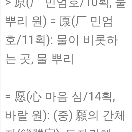
> 原(厂 민엄호/10획, 물
뿌리 원) = 厡(厂 민엄
호/11획): 물이 비롯하
는 곳, 물 뿌리
= 愿(心 마음 심/14획,
바랄 원): (중) 願의 간체