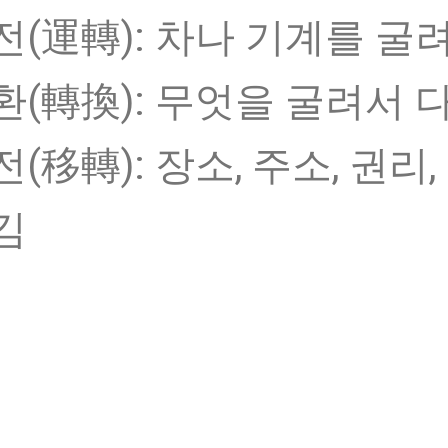
전(運轉): 차나 기계를 굴
환(轉換): 무엇을 굴려서 
전(移轉): 장소, 주소, 권
김