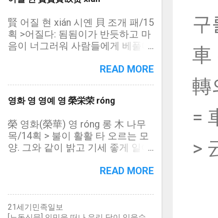
= 炤炤): 밝고 밝음 소소령령(昭昭
憙의 고자(古字) = 忄(심방변 = 心
책. 樂山樂水 요산요수 뫼를 좋아
靈靈)
마음 심) + 喜(기쁠 희) 僖 기쁠 희
구를
하고 물을 좋아한다. 산수자연을
賢 어질 현 xián 시옌 貝 조개 패/15
xǐ 시이 亻 사람인변/14획 喜와 동
좋아한다. 仁者樂山智者樂水 인자
획 >어질다: 됨됨이가 반듯하고 마
자(同字) = 亻(사람인변 = 人 사람
요산지자요수 어진 이는 뫼를 좋아
음이 너그러워 사람들에게 베풀다
車
인) + 喜(기쁠 희) 歖 기쁠 희 xǐ 시
하고 슬기로운 이는 물을 좋아한다
= 臤(어질 현) + 貝(조개 패) = 臣
이 欠 하품 흠/16획 喜의 고자(古
(신하 신) + 又(또 우) + 貝(조개
READ MORE
字) = 喜(기쁠 희) + 欠(하품 흠) >
패) = 贒 (貝 조개 패/21획, 어질
轉
欠 (欠 하품 흠/4획, 부수자, 하품
현): 賢의 고자(古字) = 䝨 (貝 조개
흠): 하품하다 㐂 ① 기쁠 희 : 喜와
영화 영 영예 영 榮栄荣 róng
패/11획, 어질 현): 賢의 략자(略字)
동자(同字) ② 기쁠 칠 一 한 일/6
= 
= 贤 (贝 조개 패/8획, 어질 현): 賢
획 = 七(일곱 칠) + 七(일곱 칠) +
榮 영화(榮華) 영 róng 롱 木 나무
의 간체자(簡體字) 贒 어질 현 xián
七(일곱 칠) 희비(喜悲): 기쁨과 슬
목/14획 > 불이 활활 타 오르는 모
시옌 貝 조개 패/21획 賢의 고자
> 
픔 희열(喜悅): 기쁘고 기쁨 환희
양. 그와 같이 밝고 기세 좋게 일어
(古字) = 臣(신하 신) + 忠(충성 충)
(歡喜): 기쁘고 기쁨 희소식(喜消
남. 그와 같이 꽃이 활짝 핌. = 火(불
+ 貝(조개 패) 䝨 어질 현 xián 시옌
息): 기쁜 소식
화) + 火(불 화) + 冖(민갓머리 = 冪
READ MORE
貝 조개 패/11획 賢의 략자(略字)
덮을 멱) + 木(나무 목) = 栄 (木 나
臤 어질 현 xián 시옌 臣 신하 신/8
무 목/9획, 영화 영): 榮의 약자(略
획 賢과 동자(同字) = 臣(신하 신) +
字) = 荣 (木 나무 목/9획, 영화 영):
21세기민족일보
又(또 우) 贤 어질 현 xián 시옌 贝 =
榮의 속자(俗字). 榮의 간체자(簡體
[노동신문] 인민을 떠나 우리 당이 있을수