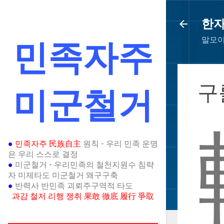
한
말모이
민족자주
구
미군철거
●
민족자주 民族自主
원칙 - 우리 민족 운명
은 우리 스스로 결정
●
미군철거 - 우리민족의 철천지원수 침략
자 미제타도 미군철거 왜구구축
●
반력사 반민족 괴뢰주구역적 타도
과감 철저 리행 쟁취 果敢 徹底 履行 爭取