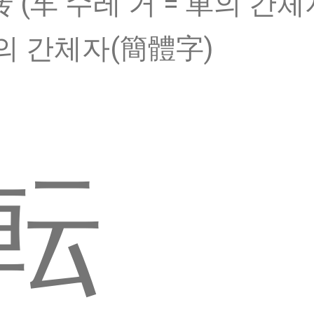
转 (车 수레 거 = 車의 간체자
의 간체자(簡體字)
転