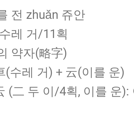
 전 zhuǎn 쥬안
 수레 거/11획
의 약자(略字)
車(수레 거) + 云(이를 운)
云 (二 두 이/4획, 이를 운)