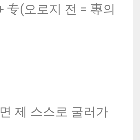
+ 专(오로지 전 = 專의
으면 제 스스로 굴러가