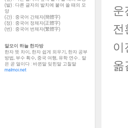
(발) : 다른 글자의 발치에 붙여 쓸 때의 모
운
양
(간) : 중국어 간체자(簡體字)
(정) : 중국어 정체자(正體字)
전
(번) : 중국어 번체자(繁體字)
이
말모이 하늘 한자방
한자 뜻 차이, 한자 쉽게 외우기, 한자 공부
방법, 부수 획수, 중국 여행, 유학 연수... 말
옮
은 곧 얼이다 : 바뀐말 잊힌말 고칠말
malmoi.net