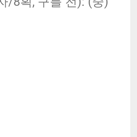
/8획, 구를 전): (중)