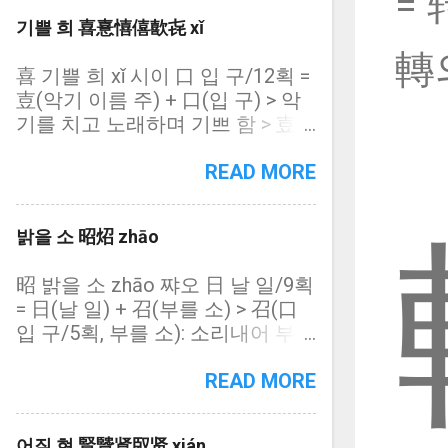
= 
字) = 㦡(忄심방/18획): 樂과 동자
기쁠 희 喜憙憘僖歖㐂 xǐ
(同字) = 乐(丿 삐침 별/6획): 樂의
轉
간체자(簡體字), 편방용 132자 楽
喜 기쁠 희 xǐ 시이 口 입 구/12획 =
즐거울 락 lè 러, 노래 악 yuè 위예,
壴(악기 이름 주) + 口(입 구) > 악
좋아할 요 yào 야오, (중) 지명(地
기를 치고 노래하며 기쁘 함 > 壴
名) lào 라오 木 나무 목/13획 樂의
(士 선비 사/9획, 악기 이름 주) >
약자(略字) 㦡 즐거울 락 lè 러, 노
상대자: 悲 (心 마음 심/12획, 슬플
READ MORE
래 악 yuè 위예, 좋아할 요 yào 야
비) = 憙 (心 마음 심/16획, 기쁠
오, (중) 지명(地名) lào 라오 忄심
희): 喜와 동자(同字) = 憘 (忄 심방
방/18획 樂과 동자(同字) = 忄(심
밝을 소 昭炤 zhāo
변/15획, 기쁠 희): 憙의 고자(古字)
방 = 心 마음 심) + 樂(즐거울 락)
= 僖 (亻 사람인변/14획, 기쁠 희):
乐 (중) 즐거울 락 lè 러, 노래 악
昭 밝을 소 zhāo 쨔오 日 날 일/9획
喜와 동자(同字) = 歖 (欠 하품
yuè 위예, 좋아할 요 yào 야오, 지명
= 日(날 일) + 召(부를 소) > 召(口
흠/16획, 기쁠 희): 喜의 고자(古字)
(地名) lào 라오 丿 삐침 별/6획
입 구/5획, 부를 소): 소리내어 부르
= 㐂 (一 한 일/6획 기쁠 희, 기쁠
(중) 樂의 간체자(簡體字) 편방용
다 = 炤(火 불 화/9획, 밝을 소): 昭
칠): 喜와 동자(同字) 憙 기쁠 희 xǐ
132자 음악(音樂): 노래가락 악보
와 동자(同字) 炤 밝을 소 zhāo 쨔
READ MORE
시이 心 마음 심/16획 喜와 동자
(樂譜): 노래 가락을 부호로 그린
오 火 불 화/9획 昭와 동자(同字) =
(同字) = 喜(기쁠 희) + 心(마음 심)
것 악학궤범(樂學軌範): 이씨조선
火(불 화) + 召(부를 소) 소소(昭昭
憘 기쁠 희 xǐ 시이 忄 심방변/15획
성종 24년(1493년)에 편찬된 노래
어질 현 賢贒䝨臤贤 xián