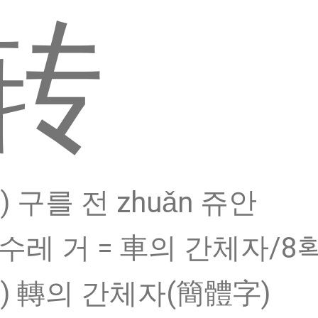
转
) 구를 전 zhuǎn 쥬안
 수레 거 = 車의 간체자/8
중) 轉의 간체자(簡體字)