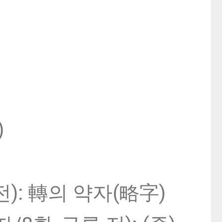
)
 전): 轉의 약자(略字)