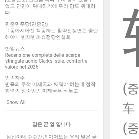
貝 조개 패의 간체자/8획 賢의 간
없고 인민이 위대하기에 우리 당도 위대하
字) = 榮에서 아래 木을 뺀 위 머리
체자(簡體字) 어질현(賢) 머리 (중)
다
부분을 "영화 영 머리'라 함 = (중)
어질현 머리 (臤)의 간체자(簡體
荣에서 아래 木을 뺀 위 머리 부분
字) 간화편방 14자: 독자적으로 쓰
민중민주당(민중당)
을 "영화 영 머리'라 함 栄 영화(榮
〈동아시아전 책동하는 침략전쟁연습 중단
이지는 않고, 다른 글자에 붙여 쓰
華) 영 róng 롱 木 나무 목/9획 榮
해야〉 반제반파쇼정당연설회
기만 하는 간체자
의 약자(略字) 荣 영화(榮華) 영
반일뉴스
róng 롱 木 나무 목/9획 榮의 속자
Recensione completa delle scarpe
(俗字). 榮의 간체자(簡體字) = 艹
stringate uomo Clarks: stile, comfort e
(풀초머리 = 草 풀 초) + 冖(민갓머
valore nel 2026
리 = 冪 덮을 멱) + 木(나무 목) 영
민족자주
화 영 머리 > 榮에서 아래 木을 뺀
민족의 주적 미제국과 싸워야 하는데 정작
(중
위 머리 부분을 "영화 영 머리'라 함
과녁의 정중앙인 미제국은 놔두고
> 독자적인 글자가 아니고, 다른 글
Show All
자의 머리 우에 얹어 씀. (중) 영화
车
영 머리 > 荣아래 木을 뺀 위 머리
부분을 "영화 영 머리'라 함 > 간화
(
말은 곧 얼 입니다
편방 14자: 독자적인 글자가 아니
고, 다른 글자의 머리 우에 얹어 씀.
삼신이래 수수만년 이어오는 우리 말은 곧