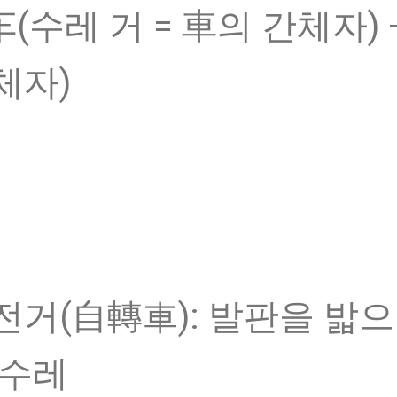
车(수레 거 = 車의 간체자) 
체자)
전거(自轉車): 발판을 밟
 수레