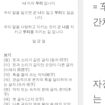
나
이자
우리
입니다.
= 
우리 말을 잃으면 곧
나
도 잃고
우리
도 잃습
니다.
간
우리 말을 사랑하고 지키는 것이 곧
나
를 지
키고
우리
를 지키는 길 입니다.
말 곧 얼
보기
(동) : 뜻과 소리가 같은 글자 (동자 同字)
(이) : 뜻과 소리가 같지만 모양이 다른 글자
(이체자 異體字)
(약) : 획을 줄여 쓰는 약자(略字)
(속) : 관습적으로 본자와 획을 달리하여 쓰
자
는 글자 (속자 俗字)
(본) : 약자 또는 속자의 본래 글자, 본자(本
字)
는
(예) : 옛 글자 (고자 古字)
(옆) : 다른 글자의 옆에 붙여 쓸 때의 모양