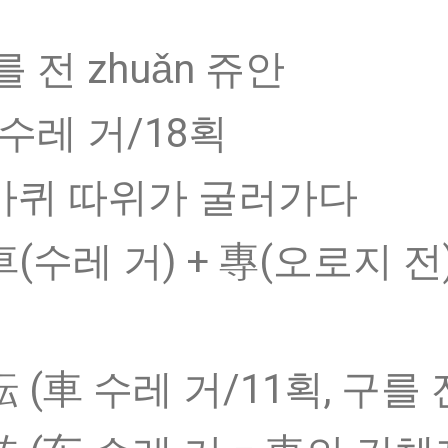
 전 zhuǎn 쥬안
 수레 거/18획
 바퀴 따위가 굴러가다
車(수레 거) + 專(오로지 전
転 (車 수레 거/11획, 구를