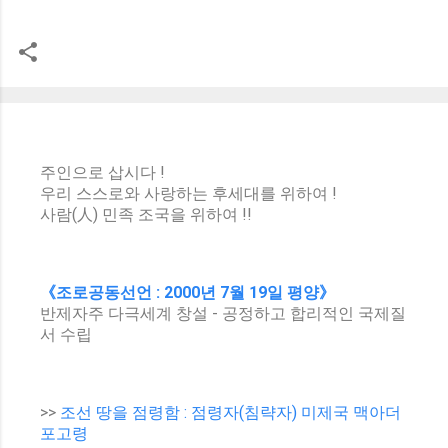
주인으로 삽시다 !
우리 스스로와 사랑하는 후세대를 위하여 !
사람(人) 민족 조국을 위하여 !!
《조로공동선언 : 2000년 7월 19일 평양》
반제자주 다극세계 창설 - 공정하고 합리적인 국제질
서 수립
>>
조선 땅을 점령함 : 점령자(침략자) 미제국 맥아더
포고령