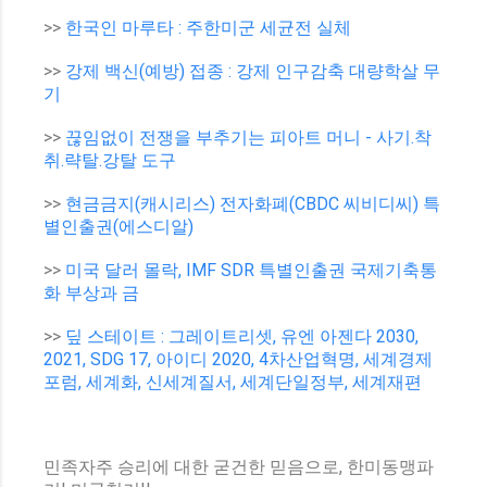
>>
한국인 마루타 : 주한미군 세균전 실체
>>
강제 백신(예방) 접종 : 강제 인구감축 대량학살 무
기
>>
끊임없이 전쟁을 부추기는 피아트 머니 - 사기.착
취.략탈.강탈 도구
>>
현금금지(캐시리스) 전자화폐(CBDC 씨비디씨) 특
별인출권(에스디알)
>>
미국 달러 몰락, IMF SDR 특별인출권 국제기축통
화 부상과 금
>>
딮 스테이트 : 그레이트리셋, 유엔 아젠다 2030,
2021, SDG 17, 아이디 2020, 4차산업혁명, 세계경제
포럼, 세계화, 신세계질서, 세계단일정부, 세계재편
민족자주 승리에 대한 굳건한 믿음으로, 한미동맹파