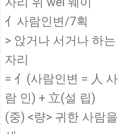
자리 위 wèi 웨이
亻사람인변/7획
> 앉거나 서거나 하는
자리
= 亻(사람인변 = 人 사
람 인) + 立(설 립)
(중) <량> 귀한 사람을