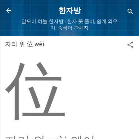
Skip to main content
한자방
말모이 하늘 한자방 : 한자 뜻 풀이, 쉽게 외우
기, 중국어 간체자
자리 위 位 wèi
位