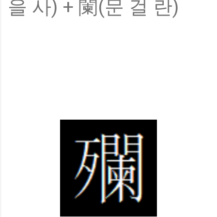
을 사) + 闌(문 걸 란)