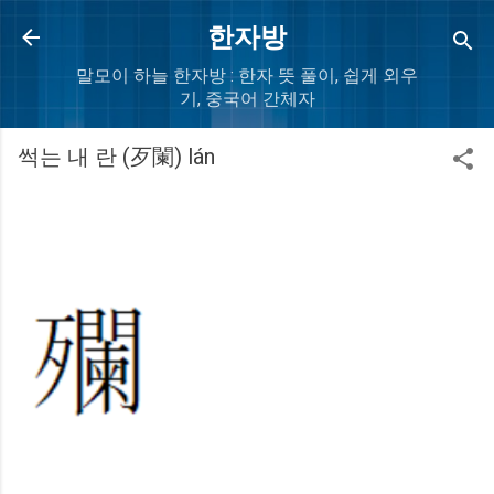
Skip to main content
한자방
말모이 하늘 한자방 : 한자 뜻 풀이, 쉽게 외우
기, 중국어 간체자
썩는 내 란 (歹闌) lán