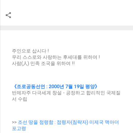
주인으로 삽시다 !
우리 스스로와 사랑하는 후세대를 위하여 !
사람(人) 민족 조국을 위하여 !!
《조로공동선언 : 2000년 7월 19일 평양》
반제자주 다극세계 창설 - 공정하고 합리적인 국제질
서 수립
>>
조선 땅을 점령함 : 점령자(침략자) 미제국 맥아더
포고령