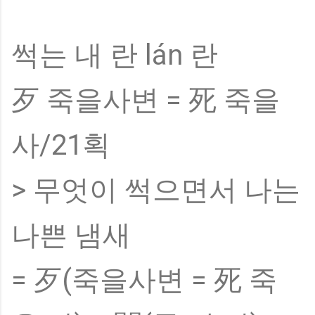
썩는 내 란 lán 란
歹 죽을사변 = 死 죽을
사/21획
> 무엇이 썩으면서 나는
나쁜 냄새
= 歹(죽을사변 = 死 죽