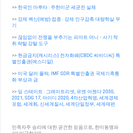
>>
한국인 마루타 : 주한미군 세균전 실체
>>
강제 백신(예방) 접종 : 강제 인구감축 대량학살 무
기
>>
끊임없이 전쟁을 부추기는 피아트 머니 - 사기.착
취.략탈.강탈 도구
>>
현금금지(캐시리스) 전자화폐(CBDC 씨비디씨) 특
별인출권(에스디알)
>>
미국 달러 몰락, IMF SDR 특별인출권 국제기축통
화 부상과 금
>>
딮 스테이트 : 그레이트리셋, 유엔 아젠다 2030,
2021, SDG 17, 아이디 2020, 4차산업혁명, 세계경제
포럼, 세계화, 신세계질서, 세계단일정부, 세계재편
민족자주 승리에 대한 굳건한 믿음으로, 한미동맹파