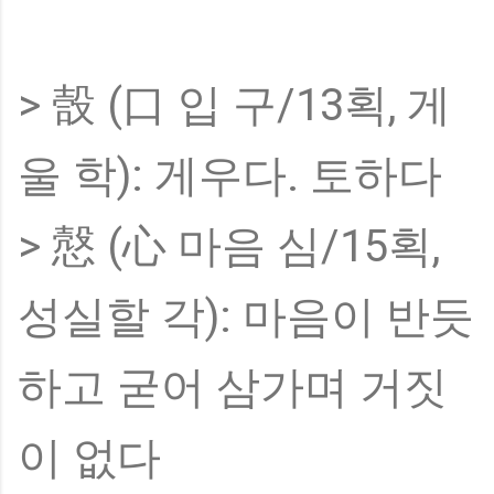
> 嗀 (口 입 구/13획, 게
울 학): 게우다. 토하다
> 慤 (心 마음 심/15획,
성실할 각): 마음이 반듯
하고 굳어 삼가며 거짓
이 없다