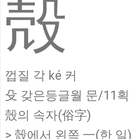
殻
껍질 각 ké 커
殳 갖은등글월 문/11획
殼의 속자(俗字)
> 殼에서 왼쪽 一(한 일)