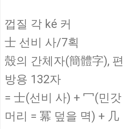
껍질 각 ké 커
士 선비 사/7획
殼의 간체자(簡體字), 편
방용 132자
= 士(선비 사) + 冖(민갓
머리 = 冪 덮을 멱) + 几