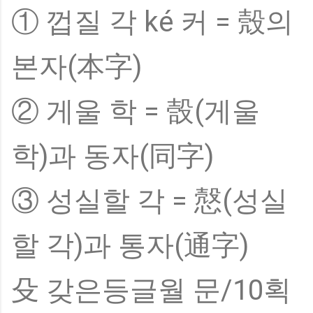
① 껍질 각 ké 커 = 殼의
본자(本字)
② 게울 학 = 嗀(게울
학)과 동자(同字)
③ 성실할 각 = 慤(성실
할 각)과 통자(通字)
殳 갖은등글월 문/10획