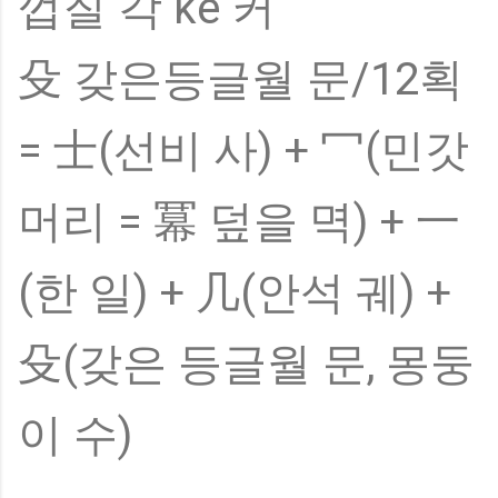
껍질 각 ké 커
殳 갖은등글월 문/12획
= 士(선비 사) + 冖(민갓
머리 = 冪 덮을 멱) + 一
(한 일) + 几(안석 궤) +
殳(갖은 등글월 문, 몽둥
이 수)