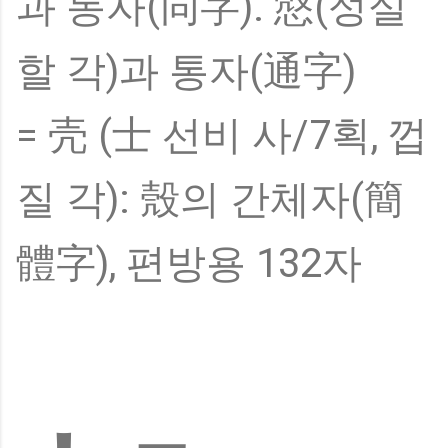
과 동자(同字). 慤(성실
할 각)과 통자(通字)
= 壳 (士 선비 사/7획, 껍
질 각): 殼의 간체자(簡
體字), 편방용 132자