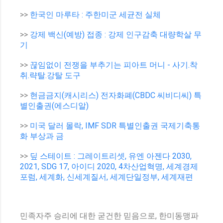
>>
한국인 마루타 : 주한미군 세균전 실체
>>
강제 백신(예방) 접종 : 강제 인구감축 대량학살 무
기
>>
끊임없이 전쟁을 부추기는 피아트 머니 - 사기.착
취.략탈.강탈 도구
>>
현금금지(캐시리스) 전자화폐(CBDC 씨비디씨) 특
별인출권(에스디알)
>>
미국 달러 몰락, IMF SDR 특별인출권 국제기축통
화 부상과 금
>>
딮 스테이트 : 그레이트리셋, 유엔 아젠다 2030,
2021, SDG 17, 아이디 2020, 4차산업혁명, 세계경제
포럼, 세계화, 신세계질서, 세계단일정부, 세계재편
민족자주 승리에 대한 굳건한 믿음으로, 한미동맹파