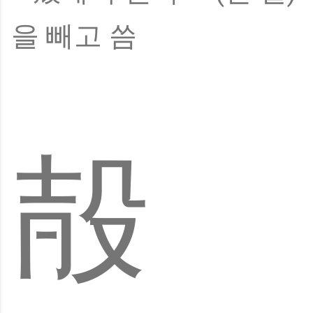
을 빼고 씀
㱿