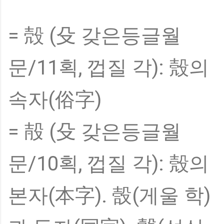
= 殻 (殳 갖은등글월
문/11획, 껍질 각): 殼의
속자(俗字)
= 㱿 (殳 갖은등글월
문/10획, 껍질 각): 殼의
본자(本字). 嗀(게울 학)