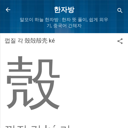
Skip to main content
한자방
말모이 하늘 한자방 : 한자 뜻 풀이, 쉽게 외우
기, 중국어 간체자
껍질 각 殼殻㱿壳 ké
殼