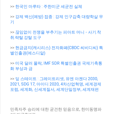
>>
한국인 마루타 : 주한미군 세균전 실체
>>
강제 백신(예방) 접종 : 강제 인구감축 대량학살 무
기
>>
끊임없이 전쟁을 부추기는 피아트 머니 - 사기.착
취.략탈.강탈 도구
>>
현금금지(캐시리스) 전자화폐(CBDC 씨비디씨) 특
별인출권(에스디알)
>>
미국 달러 몰락, IMF SDR 특별인출권 국제기축통
화 부상과 금
>>
딮 스테이트 : 그레이트리셋, 유엔 아젠다 2030,
2021, SDG 17, 아이디 2020, 4차산업혁명, 세계경제
포럼, 세계화, 신세계질서, 세계단일정부, 세계재편
민족자주 승리에 대한 굳건한 믿음으로, 한미동맹파