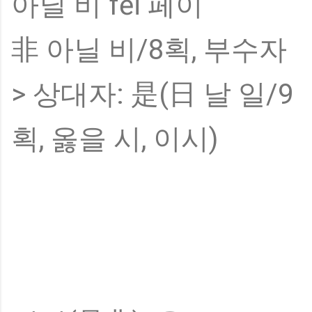
아닐 비 fēi 페이
非 아닐 비/8획, 부수자
> 상대자: 是(日 날 일/9
획, 옳을 시, 이시)