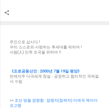
주인으로 삽시다 !
우리 스스로와 사랑하는 후세대를 위하여 !
사람(人) 민족 조국을 위하여 !!
《조로공동선언 : 2000년 7월 19일 평양》
반제자주 다극세계 창설 - 공정하고 합리적인 국제질
서 수립
>>
조선 땅을 점령함 : 점령자(침략자) 미제국 맥아더
포고령