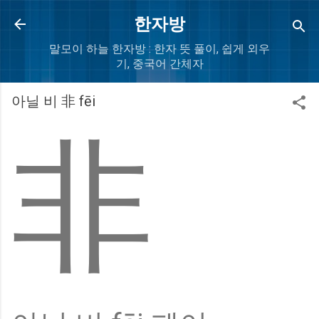
Skip to main content
한자방
말모이 하늘 한자방 : 한자 뜻 풀이, 쉽게 외우
기, 중국어 간체자
아닐 비 非 fēi
非