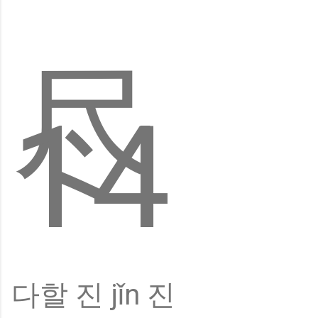
尽
14
다할 진 jǐn 진