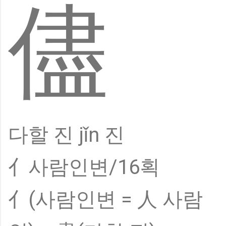
儘
다할 진 jǐn 진
亻사람인변/16획
亻(사람인변 = 人 사람