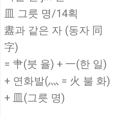
皿 그릇 명/14획
䀆과 같은 자 (동자 同
字)
= 肀(붓 율) + 一(한 일)
+ 연화발(灬 = 火 불 화)
+ 皿(그릇 명)