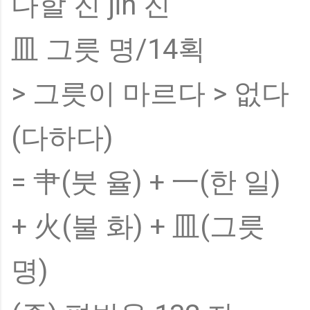
다할 진 jǐn 진
皿 그릇 명/14획
> 그릇이 마르다 > 없다
(다하다)
= 肀(붓 율) + 一(한 일)
+ 火(불 화) + 皿(그릇
명)