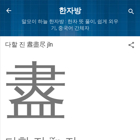
Skip to main content
한자방
말모이 하늘 한자방 : 한자 뜻 풀이, 쉽게 외우
기, 중국어 간체자
다할 진 䀆盡尽 jǐn
䀆