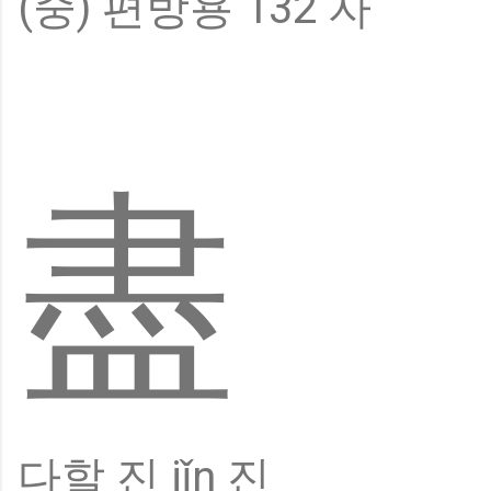
(중) 편방용 132 자
盡
다할 진 jǐn 진