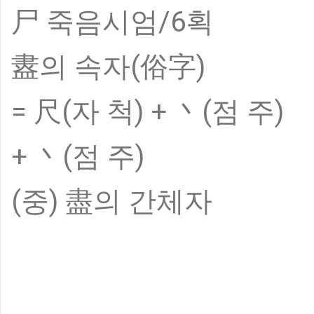
尸 죽음시엄/6획
䀆의 속자(俗字)
= 尺(자 척) + 丶(점 주)
+ 丶(점 주)
(중) 盡의 간체자