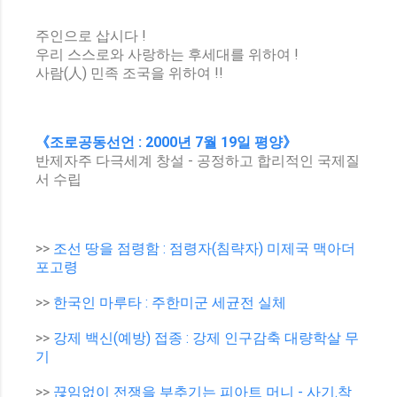
주인으로 삽시다 !
우리 스스로와 사랑하는 후세대를 위하여 !
사람(人) 민족 조국을 위하여 !!
《조로공동선언 : 2000년 7월 19일 평양》
반제자주 다극세계 창설 - 공정하고 합리적인 국제질
서 수립
>>
조선 땅을 점령함 : 점령자(침략자) 미제국 맥아더
포고령
>>
한국인 마루타 : 주한미군 세균전 실체
>>
강제 백신(예방) 접종 : 강제 인구감축 대량학살 무
기
>>
끊임없이 전쟁을 부추기는 피아트 머니 - 사기.착