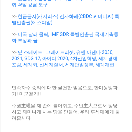
취.략탈.강탈 도구
>>
현금금지(캐시리스) 전자화폐(CBDC 씨비디씨) 특
별인출권(에스디알)
>>
미국 달러 몰락, IMF SDR 특별인출권 국제기축통
화 부상과 금
>>
딮 스테이트 : 그레이트리셋, 유엔 아젠다 2030,
2021, SDG 17, 아이디 2020, 4차산업혁명, 세계경제
포럼, 세계화, 신세계질서, 세계단일정부, 세계재편
민족자주 승리에 대한 굳건한 믿음으로, 한미동맹파
기! 미군철거!!
주권主權을 제 손에 틀어쥐고, 주인主人으로서 당당
하고 재미나게 사는 땅을 만들어, 우리 후세대에게 물
려줍시다.